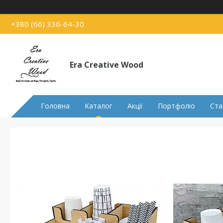
+380 (66) 336-64-30
Era Creative Wood
Головна
Каталог
Акції
Портфоліо
Ста