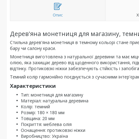
Опис
Х
Дерев'яна монетниця для магазину, темн
Стильна дерев'яна монетниця в темному кольорі стане приє
бару чи салону краси.
Монетниця виготовлена з натуральної деревини та має мі
олією, яка захищає дерево від щоденного використання, пі
відтінку. Протиковзкі ніжки забезпечують стійкість і запобі
Темний колір гармонійно поєднується з сучасними інтер'єрам
Характеристики
Тип: монетниця для магазину
Матеріал: натуральна деревина
Колір: темний
Розмір: 180 × 180 мм
Товщина: 20 мм
Покриття: меблева олія
Оснащення: протиковзкі ніжки
Виробництво: Україна