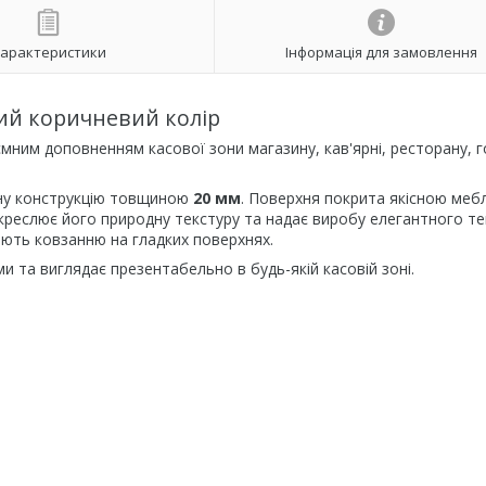
арактеристики
Інформація для замовлення
ий коричневий колір
мним доповненням касової зони магазину, кав'ярні, ресторану, 
цну конструкцію товщиною
20 мм
. Поверхня покрита якісною ме
дкреслює його природну текстуру та надає виробу елегантного т
гають ковзанню на гладких поверхнях.
и та виглядає презентабельно в будь-якій касовій зоні.