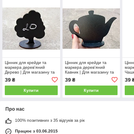
Цінник для крейди та
Цінник для крейди та
Цінн
маркера дерев'яний
маркера дерев'яний
марк
Дерево | Для магазину та
Кавник | Для магазину та
Чашк
кав'ярні
кав'ярні
кав'
39
39
39
₴
₴
Купити
Купити
Про нас
100% позитивних з 35 відгуків за рік
Працює з 03.06.2015