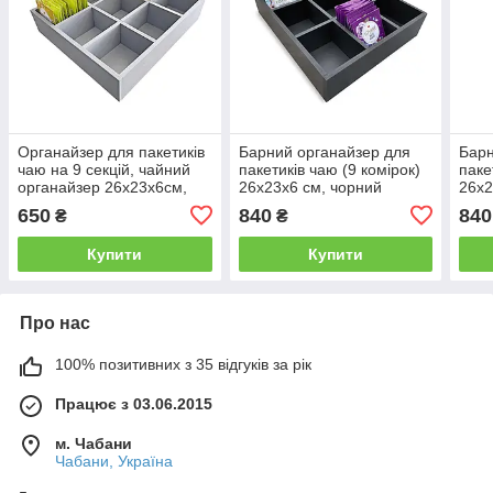
Органайзер для пакетиків
Барний органайзер для
Барн
чаю на 9 секцій, чайний
пакетиків чаю (9 комірок)
паке
органайзер 26х23х6cм,
26х23х6 см, чорний
26х2
(МДФ) лінія GREY
650
840
840
₴
₴
Купити
Купити
Про нас
100% позитивних з 35 відгуків за рік
Працює з 03.06.2015
м. Чабани
Чабани, Україна