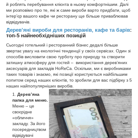
й роблять перебування клієнта в ньому комфортнішим. Далі
ми розповімо про те, які ж саме вироби варто придбати, щоб
інтер’єр вашого кафе чи ресторану ще більше приваблював
відвідувачів.
Дерев’яні вироби для ресторанів, кафе та барів
:
топ-5 найнеобхідніших позицій
Сьогодні готельний і ресторанний бізнес дедалі більше
звертає увагу на екологічні тенденції у своїх сервісах. Один зі
способів висловити свою турботу про природу та створити
затишну атмосферу для гостей – використання дерев’яних
аксесуарів для закладів HoReCa. Оскільки, ми є виробниками
таких товарів і знаємо, які позиції користуються найбільшим
попитом серед наших клієнтів, то зробили для вас підбірку з 5
наших найпопулярніших виробів.
Дерев’яна
папка для меню.
Меню – це
своєрідне
«обличчя»
закладу. За його
посередництвом
відвідувачі