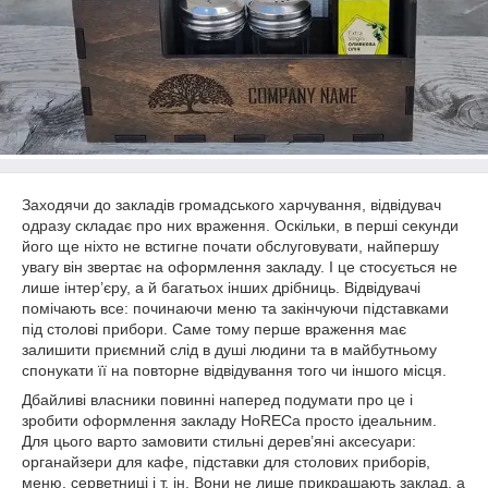
Заходячи до закладів громадського харчування, відвідувач
одразу складає про них враження. Оскільки, в перші секунди
його ще ніхто не встигне почати обслуговувати, найпершу
увагу він звертає на оформлення закладу. І це стосується не
лише інтер’єру, а й багатьох інших дрібниць. Відвідувачі
помічають все: починаючи меню та закінчуючи підставками
під столові прибори. Саме тому перше враження має
залишити приємний слід в душі людини та в майбутньому
спонукати її на повторне відвідування того чи іншого місця.
Дбайливі власники повинні наперед подумати про це і
зробити оформлення закладу HoRECa просто ідеальним.
Для цього варто замовити стильні дерев’яні аксесуари:
органайзери для кафе, підставки для столових приборів,
меню, серветниці і т. ін. Вони не лише прикрашають заклад, а