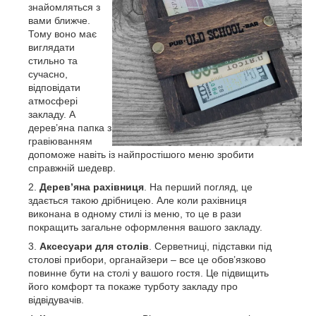
знайомляться з
вами ближче.
Тому воно має
виглядати
стильно та
сучасно,
відповідати
атмосфері
закладу. А
дерев’яна папка з
гравіюванням
допоможе навіть із найпростішого меню зробити
справжній шедевр.
Дерев’яна рахівниця
. На перший погляд, це
здається такою дрібницею. Але коли рахівниця
виконана в одному стилі із меню, то це в рази
покращить загальне оформлення вашого закладу.
Аксесуари для столів
. Серветниці, підставки під
столові прибори, органайзери – все це обов’язково
повинне бути на столі у вашого гостя. Це підвищить
його комфорт та покаже турботу закладу про
відвідувачів.