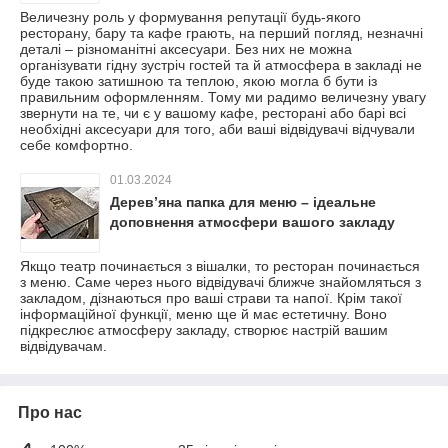
Величезну роль у формування репутації будь-якого
ресторану, бару та кафе грають, на перший погляд, незначні
деталі – різноманітні аксесуари. Без них не можна
організувати гідну зустріч гостей та й атмосфера в закладі не
буде такою затишною та теплою, якою могла б бути із
правильним оформленням. Тому ми радимо величезну увагу
звернути на те, чи є у вашому кафе, ресторані або барі всі
необхідні аксесуари для того, аби ваші відвідувачі відчували
себе комфортно.
01.03.2024
Деревʼяна папка для меню – ідеальне
доповнення атмосфери вашого закладу
Якщо театр починається з вішалки, то ресторан починається
з меню. Саме через нього відвідувачі ближче знайомляться з
закладом, дізнаються про ваші страви та напої. Крім такої
інформаційної функції, меню ще й має естетичну. Воно
підкреслює атмосферу закладу, створює настрій вашим
відвідувачам.
Про нас