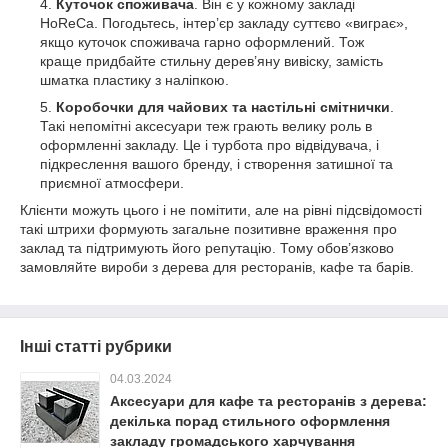
Куточок споживача
. Він є у кожному закладі
HoReCa. Погодьтесь, інтер’єр закладу суттєво «виграє»,
якщо куточок споживача гарно оформлений. Тож
краще придбайте стильну дерев’яну вивіску, замість
шматка пластику з наліпкою.
Коробочки для чайових та настільні смітнички
.
Такі непомітні аксесуари теж грають велику роль в
оформленні закладу. Це і турбота про відвідувача, і
підкреслення вашого бренду, і створення затишної та
приємної атмосфери.
Клієнти можуть цього і не помітити, але на рівні підсвідомості
такі штрихи формують загальне позитивне враження про
заклад та підтримують його репутацію. Тому обов’язково
замовляйте вироби з дерева для ресторанів, кафе та барів.
Інші статті рубрики
04.03.2024
Аксесуари для кафе та ресторанів з дерева:
декілька порад стильного оформлення
закладу громадського харчування